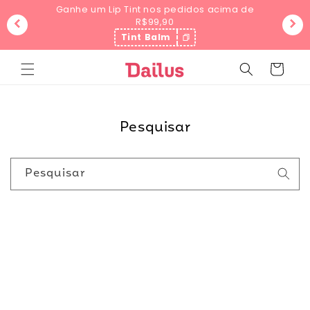
Pular
Ganhe um Lip Tint nos pedidos acima de
para o
R$99,90
conteúdo
Tint Balm
Carrinho
Pesquisar
Pesquisar