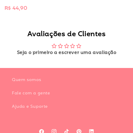
normal
Preço
R$ 44,90
normal
Avaliações de Clientes
Seja o primeiro a escrever uma avaliação
Quem somos
Fale com a gente
Ajuda e Suporte