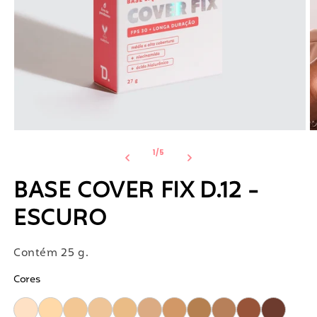
Abrir
Ab
mídia
m
de
1
/
5
1
2
na
n
janela
j
BASE COVER FIX D.12 -
modal
m
ESCURO
Contém 25 g.
Cores