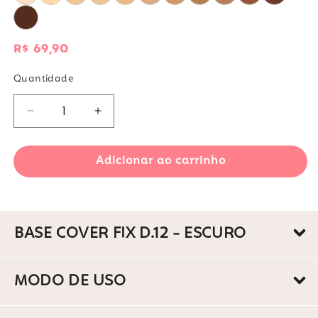
Preço
R$ 69,90
normal
Quantidade
Diminuir
Aumentar
a
a
quantidade
quantidade
Adicionar ao carrinho
de
de
Base
Base
Cover
Cover
Fix
Fix
D.12
D.12
BASE COVER FIX D.12 - ESCURO
-
-
Escuro
Escuro
MODO DE USO