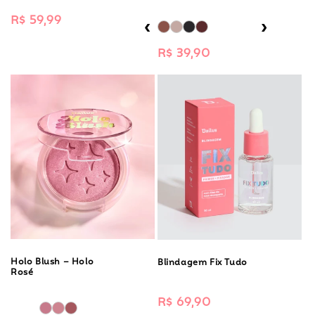
Preço
R$ 59,99
‹
›
normal
Preço
R$ 39,90
normal
Holo Blush – Holo
Blindagem Fix Tudo
Rosé
Preço
R$ 69,90