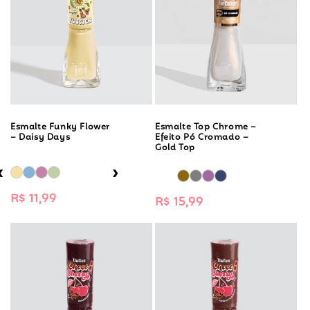
Esmalte Top Chrome –
Esmalte Funky Flower
Efeito Pó Cromado –
– Daisy Days
Gold Top
‹
›
Preço
R$ 11,99
Preço
R$ 15,99
normal
normal