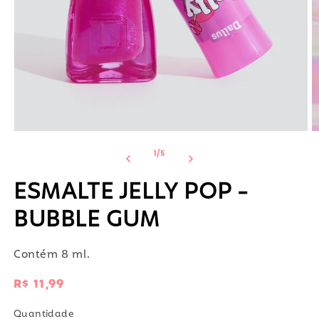
Abrir
Ab
mídia
m
de
1
/
5
1
2
na
n
janela
j
ESMALTE JELLY POP -
modal
m
BUBBLE GUM
Contém 8 ml.
Preço
R$ 11,99
normal
Quantidade