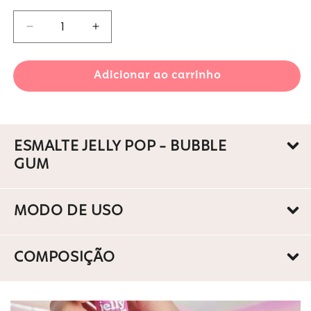
Diminuir
Aumentar
a
a
quantidade
quantidade
Adicionar ao carrinho
de
de
Esmalte
Esmalte
Jelly
Jelly
Pop
Pop
-
-
ESMALTE JELLY POP - BUBBLE
Bubble
Bubble
GUM
Gum
Gum
MODO DE USO
COMPOSIÇÃO