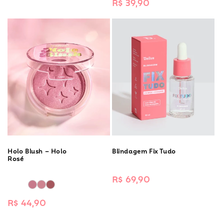
Preço
R$ 39,90
normal
Holo Blush – Holo
Blindagem Fix Tudo
Rosé
Preço
R$ 69,90
normal
Preço
R$ 44,90
normal