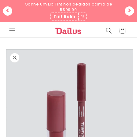
Pular
Ganhe um Lip Tint nos pedidos acima de
para o
R$99,90
conteúdo
Tint Balm
Carrinho
Pular para
as
informações
do produto