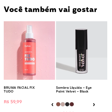
Você também vai gostar
BRUMA FACIAL FIX
Sombra Líquida – Eye
TUDO
Paint Velvet – Black
Preço
R$ 59,99
‹
›
normal