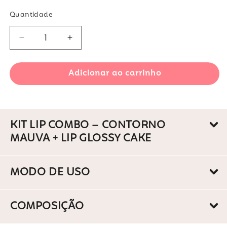
normal
promocional
Quantidade
Diminuir
Aumentar
a
a
quantidade
quantidade
Adicionar ao carrinho
de
de
Kit
Kit
Lip
Lip
Combo
Combo
–
–
KIT LIP COMBO – CONTORNO
Contorno
Contorno
MAUVA + LIP GLOSSY CAKE
Mauva
Mauva
+
+
Lip
Lip
MODO DE USO
Glossy
Glossy
Cake
Cake
COMPOSIÇÃO