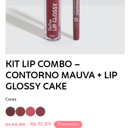
Abrir
mídia
KIT LIP COMBO –
1
na
CONTORNO MAUVA + LIP
janela
modal
GLOSSY CAKE
Cores
Preço
Preço
R$ 51,89
Promoção
R$ 66,80